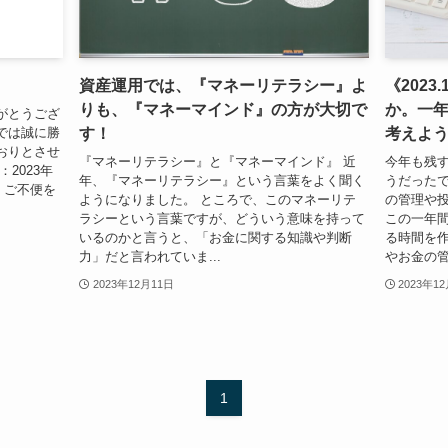
資産運用では、『マネーリテラシー』よ
《202
りも、『マネーマインド』の方が大切で
か。一
がとうござ
す！
考えよ
では誠に勝
おりとさせ
『マネーリテラシー』と『マネーマインド』 近
今年も残
2023年
年、『マネーリテラシー』という言葉をよく聞く
うだったで
） ご不便を
ようになりました。 ところで、このマネーリテ
の管理や
ラシーという言葉ですが、どういう意味を持って
この一年
いるのかと言うと、「お金に関する知識や判断
る時間を作
力」だと言われていま...
やお金の管
2023年12月11日
2023年1
1