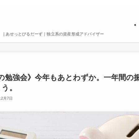
 | あせっとびるだーず｜独立系の資産形成アドバイザー
12月の勉強会》今年もあとわずか。一年間
よう。
12月7日